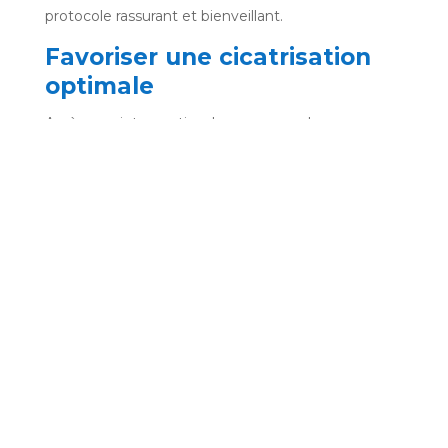
protocole rassurant et bienveillant.
Favoriser une cicatrisation
optimale
Après une intervention, le processus de
cicatrisation est essentiel pour assurer la réussite
du soin. Certains remèdes homéopathiques sont
connus pour soutenir cette phase :
Calendula officinalis : pour favoriser la
régénération des tissus et limiter les risques
d’infection.
Arnica : pour son effet anti-inflammatoire et
circulatoire.
Ces remèdes peuvent être intégrés dans le cadre
d’un suivi post-opératoire individualisé, en
complément des conseils d’hygiène et des soins